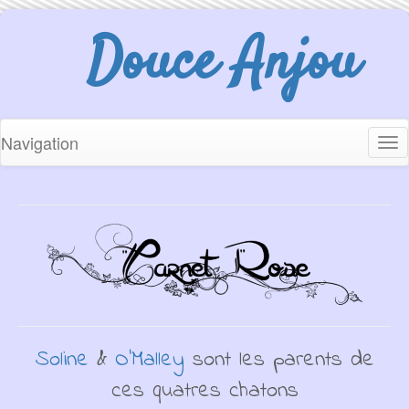
Douce Anjou
Navigation
Tog
nav
Soline
&
O'Malley
sont les parents de
ces quatres chatons