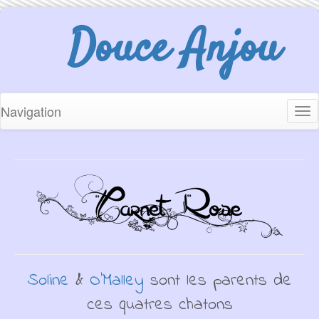
Douce Anjou
Navigation
Tog
nav
Soline
&
O'Malley
sont les parents de
ces quatres chatons