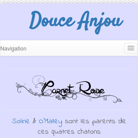
Douce Anjou
Navigation
Tog
nav
Soline
&
O'Malley
sont les parents de
ces quatres chatons