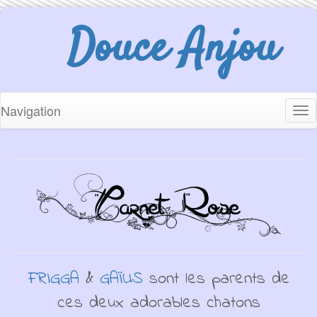
Douce Anjou
Navigation
Tog
nav
FRIGGA
&
GAÏUS
sont les parents de
ces deux adorables chatons