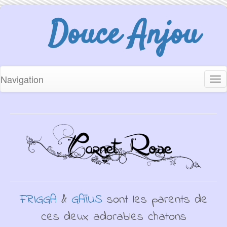
Douce Anjou
Navigation
Tog
nav
FRIGGA
&
GAÏUS
sont les parents de
ces deux adorables chatons