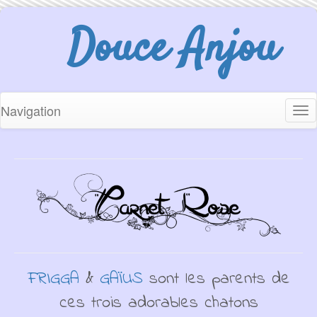
Douce Anjou
Navigation
Tog
nav
FRIGGA
&
GAÏUS
sont les parents de
ces trois adorables chatons