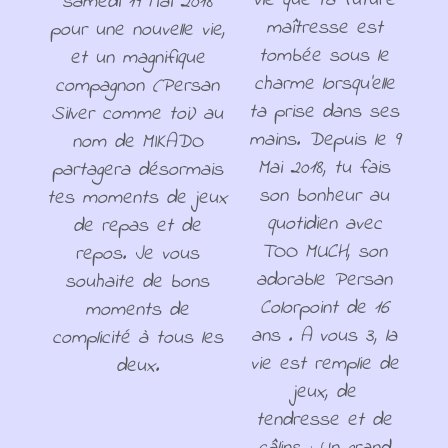
vie que ta future
samedi 19 Mai 2018
maîtresse est
pour une nouvelle vie,
tombée sous le
et un magnifique
charme lorsqu'elle
compagnon (Persan
ta prise dans ses
Silver comme toi) au
mains. Depuis le 9
nom de MIKADO
Mai 2018, tu fais
partagera désormais
son bonheur au
tes moments de jeux
quotidien avec
de repas et de
TOO MUCH, son
repos. Je vous
adorable Persan
souhaite de bons
Colorpoint de 16
moments de
ans . A vous 3, la
complicité à tous les
vie est remplie de
deux.
jeux, de
tendresse et de