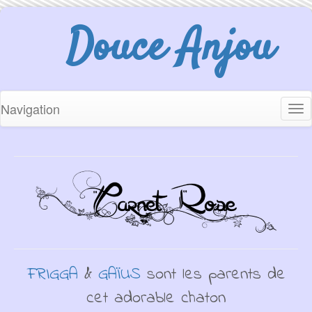
Douce Anjou
Navigation
Tog
nav
FRIGGA
&
GAÏUS
sont les parents de
cet adorable chaton