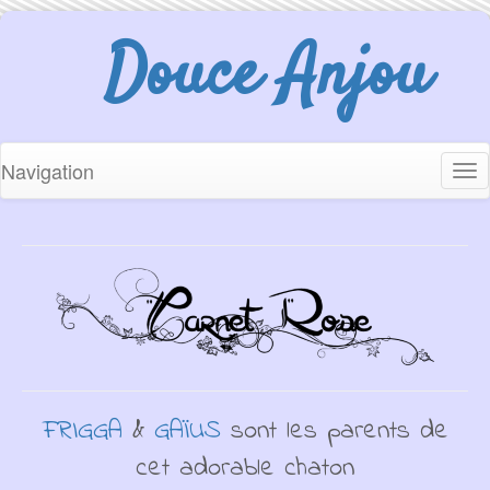
Douce Anjou
Navigation
Tog
nav
FRIGGA
&
GAÏUS
sont les parents de
cet adorable chaton