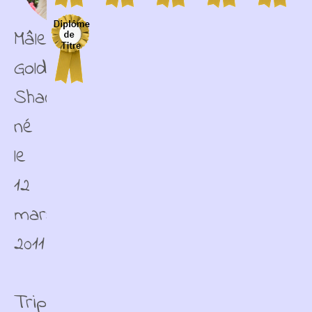
Mâle
Golden
Shaded
né
le
12
mars
2011
Triple