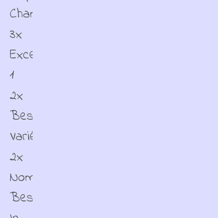
Champion
3x
Excellent
1
2x
Best
Variété
2x
Nominé
Best