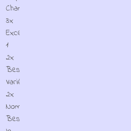
Champion
3x
Excellent
1
2x
Best
Variété
2x
Nominé
Best