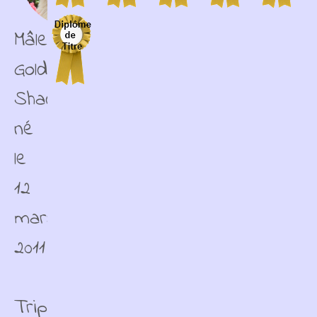
Mâle
Golden
Shaded
né
le
12
mars
2011
Triple