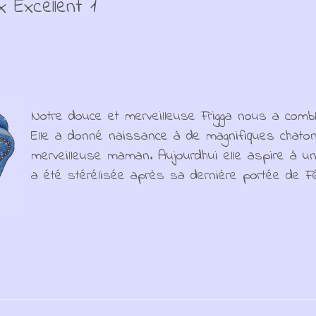
x Excellent 1
Notre douce et merveilleuse Frigga nous a comb
Elle a donné naissance à de magnifiques chaton
merveilleuse maman. Aujourdhui elle aspire à un
a été stérélisée après sa dernière portée de Fé