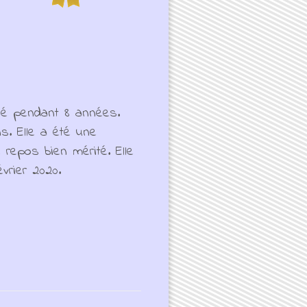
lé pendant 8 années.
s. Elle a été une
 repos bien mérité. Elle
vrier 2020.